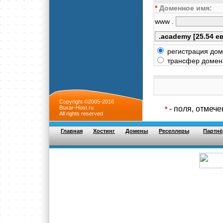
*
Доменное имя:
www .
регистрация дом
трансфер доменн
Copyright ©2005-2016
Buxar-Host.ru
- поля, отмеч
*
All rights reserved
Главная
Хостинг
Домены
Реселлеры
Партнё