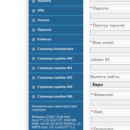
VDS/VPS
*
Пароль:
VPN
Оплата
*
Повтор пароля:
Правила
Клиенты
*
Ваш email:
Страница блокировки
Страница ошибки 400
Jabber ID:
Страница ошибки 401
Валюта сайта:
Страница ошибки 403
Страница ошибки 404
*
Фамилия:
Страница ошибки 500
Минимальные характеристики
серверов:
*
Имя:
Флорида (США): Dual Intel
Xeon™ 3.20 GHZ HT, 2048 MB
RAM, 2x146 GB SCSI (RAID1), 10
MBPS порт, ОС CentOS™ 5.2.
*
Отчество: