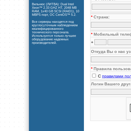
Вильнюс (ЛИТВА): Dual Intel
Xeon™ 2.33 GHZ HT, 2048 MB
RAM, 1x40 GB SCSI (RAID1), 10
MBPS порт, ОС CentOS™ 5.2.
*
Страна:
Все серверы находятся под
круглосуточным наблюдением
квалифицированного
технического персонала.
*
Мобильный теле
Используется только лучшее
оборудование надежных
+
производителей.
Откуда Вы о нас у
*
Правила пользов
С
правилами по
Логин Вашего друг