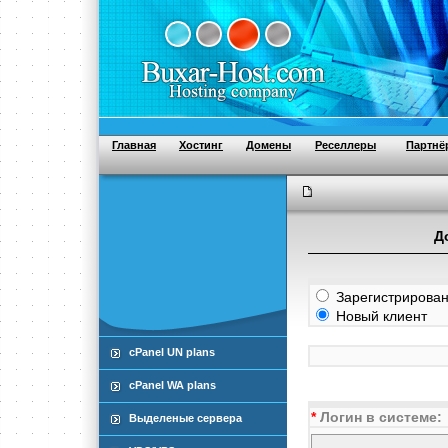
Главная
Хостинг
Домены
Реселлеры
Партнё
Д
Зарегистрирован
Новый клиент
cPanel UN plans
cPanel WA plans
*
Логин в системе:
Выделеные сервера