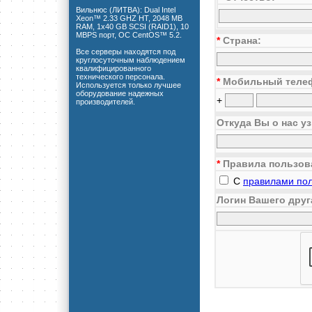
Вильнюс (ЛИТВА): Dual Intel
Xeon™ 2.33 GHZ HT, 2048 MB
RAM, 1x40 GB SCSI (RAID1), 10
MBPS порт, ОС CentOS™ 5.2.
*
Страна:
Все серверы находятся под
круглосуточным наблюдением
квалифицированного
технического персонала.
*
Мобильный теле
Используется только лучшее
оборудование надежных
+
производителей.
Откуда Вы о нас у
*
Правила пользов
С
правилами по
Логин Вашего друг