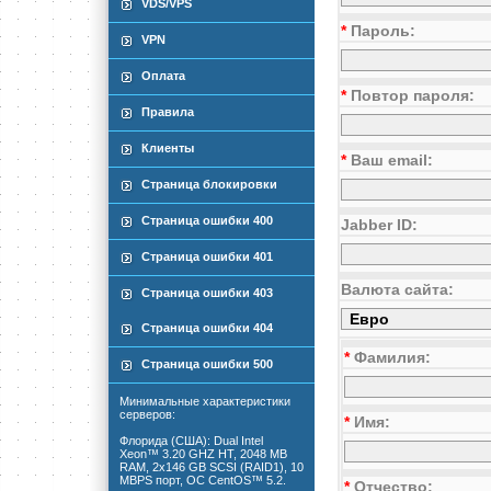
VDS/VPS
*
Пароль:
VPN
Оплата
*
Повтор пароля:
Правила
Клиенты
*
Ваш email:
Страница блокировки
Страница ошибки 400
Jabber ID:
Страница ошибки 401
Валюта сайта:
Страница ошибки 403
Страница ошибки 404
*
Фамилия:
Страница ошибки 500
Минимальные характеристики
серверов:
*
Имя:
Флорида (США): Dual Intel
Xeon™ 3.20 GHZ HT, 2048 MB
RAM, 2x146 GB SCSI (RAID1), 10
MBPS порт, ОС CentOS™ 5.2.
*
Отчество: