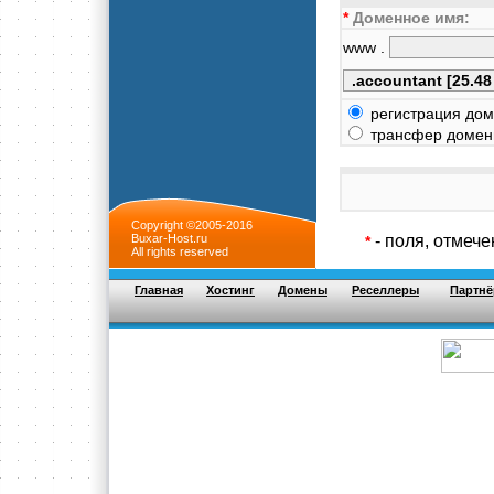
*
Доменное имя:
www .
регистрация дом
трансфер доменн
Copyright ©2005-2016
Buxar-Host.ru
- поля, отмеч
*
All rights reserved
Главная
Хостинг
Домены
Реселлеры
Партнё