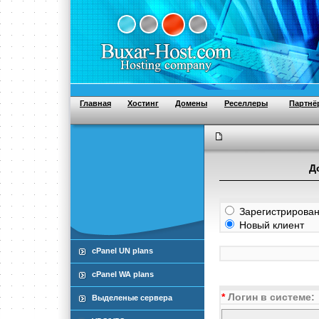
Главная
Хостинг
Домены
Реселлеры
Партнё
Д
Зарегистрирован
Новый клиент
cPanel UN plans
cPanel WA plans
*
Логин в системе:
Выделеные сервера