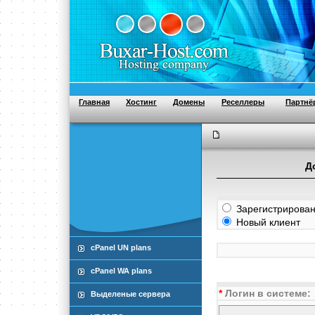
Главная
Хостинг
Домены
Реселлеры
Партнё
Д
Зарегистрирован
Новый клиент
cPanel UN plans
cPanel WA plans
*
Логин в системе:
Выделеные сервера