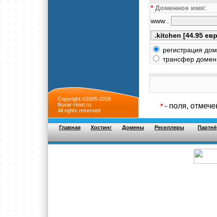
*
Доменное имя:
www .
регистрация дом
трансфер доменн
Copyright ©2005-2016
Buxar-Host.ru
- поля, отмеч
*
All rights reserved
Главная
Хостинг
Домены
Реселлеры
Партнё