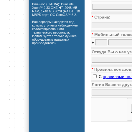
Вильнюс (ЛИТВА): Dual Intel
Xeon™ 2.33 GHZ HT, 2048 MB
RAM, 1x40 GB SCSI (RAID1), 10
MBPS порт, ОС CentOS™ 5.2.
*
Страна:
Все серверы находятся под
круглосуточным наблюдением
квалифицированного
технического персонала.
*
Мобильный теле
Используется только лучшее
оборудование надежных
+
производителей.
Откуда Вы о нас у
*
Правила пользов
С
правилами по
Логин Вашего друг