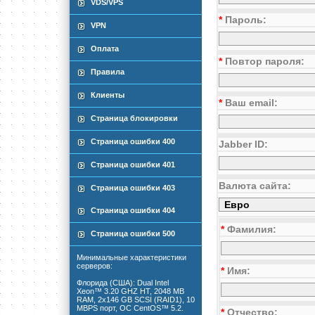
VDS/VPS
*
Пароль:
VPN
Оплата
*
Повтор пароля:
Правила
Клиенты
*
Ваш email:
Страница блокировки
Страница ошибки 400
Jabber ID:
Страница ошибки 401
Валюта сайта:
Страница ошибки 403
Страница ошибки 404
*
Фамилия:
Страница ошибки 500
Минимальные характеристики
серверов:
*
Имя:
Флорида (США): Dual Intel
Xeon™ 3.20 GHZ HT, 2048 MB
RAM, 2x146 GB SCSI (RAID1), 10
MBPS порт, ОС CentOS™ 5.2.
*
Отчество: