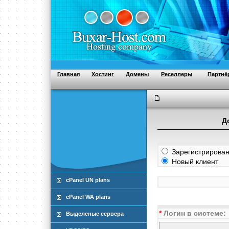
Главная
Хостинг
Домены
Реселлеры
Партнё
Д
Зарегистрирован
Новый клиент
cPanel UN plans
cPanel WA plans
*
Логин в системе:
Выделеные сервера