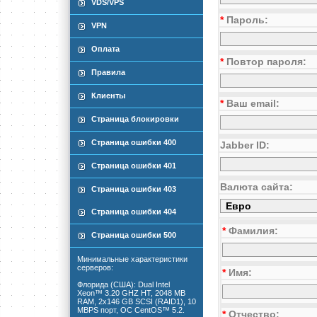
VDS/VPS
*
Пароль:
VPN
Оплата
*
Повтор пароля:
Правила
Клиенты
*
Ваш email:
Страница блокировки
Страница ошибки 400
Jabber ID:
Страница ошибки 401
Валюта сайта:
Страница ошибки 403
Страница ошибки 404
*
Фамилия:
Страница ошибки 500
Минимальные характеристики
серверов:
*
Имя:
Флорида (США): Dual Intel
Xeon™ 3.20 GHZ HT, 2048 MB
RAM, 2x146 GB SCSI (RAID1), 10
MBPS порт, ОС CentOS™ 5.2.
*
Отчество: