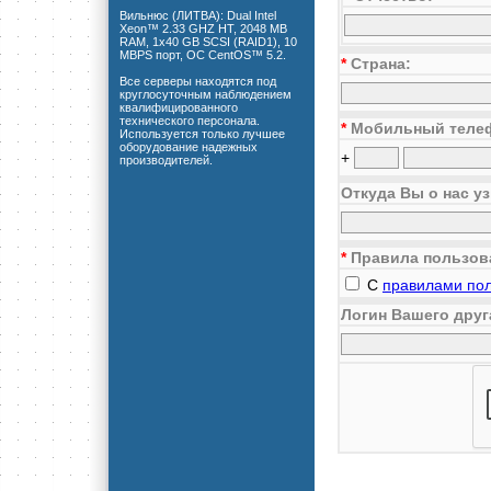
Вильнюс (ЛИТВА): Dual Intel
Xeon™ 2.33 GHZ HT, 2048 MB
RAM, 1x40 GB SCSI (RAID1), 10
MBPS порт, ОС CentOS™ 5.2.
*
Страна:
Все серверы находятся под
круглосуточным наблюдением
квалифицированного
технического персонала.
*
Мобильный теле
Используется только лучшее
оборудование надежных
+
производителей.
Откуда Вы о нас у
*
Правила пользов
С
правилами по
Логин Вашего друг