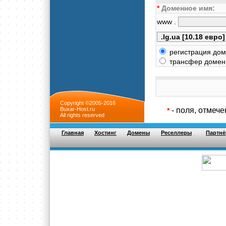
*
Доменное имя:
www .
регистрация дом
трансфер доменн
Copyright ©2005-2016
Buxar-Host.ru
- поля, отмеч
*
All rights reserved
Главная
Хостинг
Домены
Реселлеры
Партнё