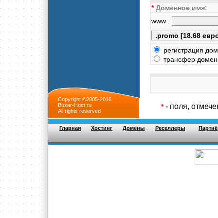
*
Доменное имя:
www .
регистрация дом
трансфер доменн
Copyright ©2005-2016
Buxar-Host.ru
- поля, отмеч
*
All rights reserved
Главная
Хостинг
Домены
Реселлеры
Партнё