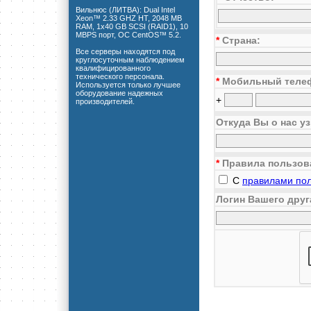
Вильнюс (ЛИТВА): Dual Intel
Xeon™ 2.33 GHZ HT, 2048 MB
RAM, 1x40 GB SCSI (RAID1), 10
MBPS порт, ОС CentOS™ 5.2.
*
Страна:
Все серверы находятся под
круглосуточным наблюдением
квалифицированного
технического персонала.
*
Мобильный теле
Используется только лучшее
оборудование надежных
+
производителей.
Откуда Вы о нас у
*
Правила пользов
С
правилами по
Логин Вашего друг