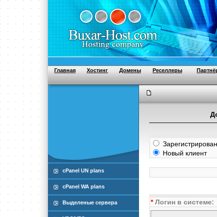
Главная
Хостинг
Домены
Реселлеры
Партнё
Д
Зарегистрирован
Новый клиент
cPanel UN plans
cPanel WA plans
*
Логин в системе:
Выделеные сервера