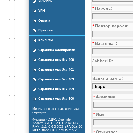
VDS/VPS
*
Пароль:
VPN
Оплата
*
Повтор пароля:
Правила
Клиенты
*
Ваш email:
Страница блокировки
Страница ошибки 400
Jabber ID:
Страница ошибки 401
Валюта сайта:
Страница ошибки 403
Страница ошибки 404
*
Фамилия:
Страница ошибки 500
Минимальные характеристики
серверов:
*
Имя:
Флорида (США): Dual Intel
Xeon™ 3.20 GHZ HT, 2048 MB
RAM, 2x146 GB SCSI (RAID1), 10
MBPS порт, ОС CentOS™ 5.2.
*
Отчество: